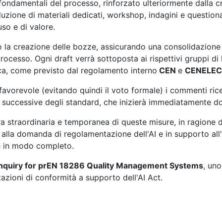
 fondamentali del processo, rinforzato ulteriormente dalla 
duzione di materiali dedicati, workshop, indagini e question
so e di valore.
anno la creazione delle bozze, assicurando una consolidazio
rocesso. Ogni draft verrà sottoposta ai rispettivi gruppi di 
ca, come previsto dal regolamento interno
CEN
e
CENELEC
avorevole (evitando quindi il voto formale) i commenti ricev
i successive degli standard, che inizierà immediatamente d
 straordinaria e temporanea di queste misure, in ragione d
alla domanda di regolamentazione dell'AI e in supporto all
te in modo completo.
nquiry for prEN 18286 Quality Management Systems
, un
tazioni di conformità a supporto dell'AI Act.