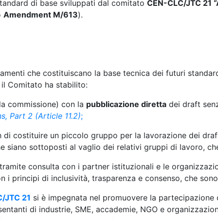
 standard di base sviluppati dal comitato
CEN-CLC/JTC 21 “Ar
o
Amendment M/613
).
menti che costituiscano la base tecnica dei futuri standard
 il Comitato ha stabilito:
ella commissione) con la
pubblicazione diretta
dei draft sen
 Part 2 (Article 11.2)
;
 di costituire un piccolo gruppo per la lavorazione dei dra
he siano sottoposti al vaglio dei relativi gruppi di lavoro, 
mite consulta con i partner istituzionali e le organizzazioni 
on i principi di inclusività, trasparenza e consenso, che so
/JTC 21
si è impegnata nel promuovere la partecipazione 
ntanti di industrie, SME, accademie, NGO e organizzazioni rel